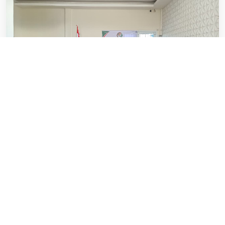
MUSDALUB DPD PERKOPINDO
Kalimantan Barat Perkuat Jejaring
Organisasi di Kabupaten/Kota
Jakarta, 30 Juni 2026, DPD PERKOPINDO Provinsi Kalimantan
Barat menyelenggarakan Musyawarah Daerah L
Lihat Detil